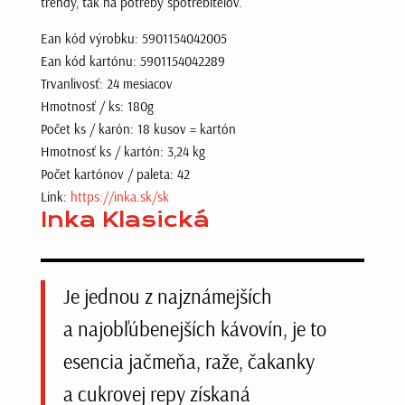
trendy, tak na potreby spotrebiteľov.
Ean kód výrobku:
5901154042005
Ean kód kartónu:
5901154042289
Trvanlivosť:
24 mesiacov
Hmotnosť / ks:
180g
Počet ks / karón:
18 kusov = kartón
Hmotnosť ks / kartón:
3,24 kg
Počet kartónov / paleta:
42
Link:
https://inka.sk/sk
Inka Klasická
Je jednou z najznámejších
a najobľúbenejších kávovín, je to
esencia jačmeňa, raže, čakanky
a cukrovej repy získaná