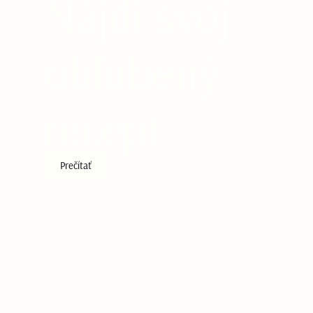
Nájdi svoj
obľúbený
recept
Prečítať