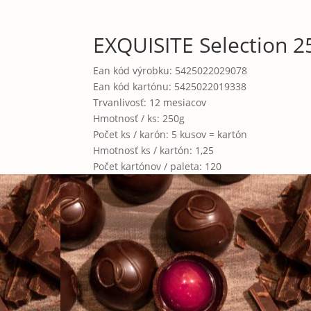
EXQUISITE Selection 2
Ean kód výrobku:
5425022029078
Ean kód kartónu:
5425022019338
Trvanlivosť:
12 mesiacov
Hmotnosť / ks:
250g
Počet ks / karón:
5 kusov = kartón
Hmotnosť ks / kartón:
1,25
Počet kartónov / paleta:
120