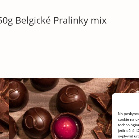
50g Belgické Pralinky mix
Na poskytov
cookie na uk
technológia
jedinečné I
ovplyvniť urč