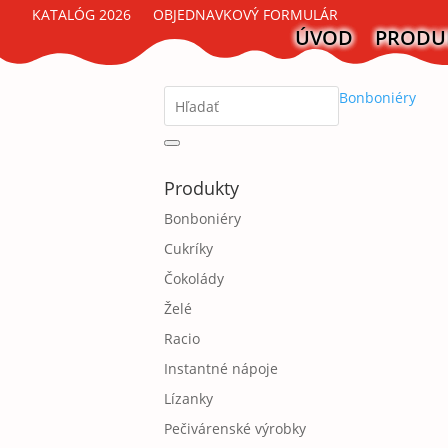
KATALÓG 2026
OBJEDNAVKOVÝ FORMULÁR
ÚVOD
PRODU
Bonboniéry
Produkty
Bonboniéry
Cukríky
Čokolády
Želé
Racio
Instantné nápoje
Lízanky
Pečivárenské výrobky