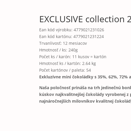
EXCLUSIVE collection 
Ean kód výrobku:
4779021231026
Ean kód kartónu:
4779021231224
Trvanlivosť:
12 mesiacov
Hmotnosť / ks:
240g
Počet ks / karón:
11 kusov = kartón
Hmotnosť ks / kartón:
2.64 kg
Počet kartónov / paleta:
54
Exkluzívne mini čokoládky s 35%, 62%, 72%
Naša poločnosť prináša na trh jedinečnú bon
kúskov najkvalitnejšej čokolády vyrobenej z
najnáročnejších milovníkov kvalitnej čokolá