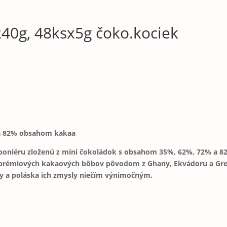
240g, 48ksx5g čoko.kociek
 a 82% obsahom kakaa
boniéru zloženú z mini čokoládok s obsahom 35%, 62%, 72% a 82
 prémiových kakaových bôbov pôvodom z Ghany, Ekvádoru a Grena
dy a poláska ich zmysly niečím výnimočným.