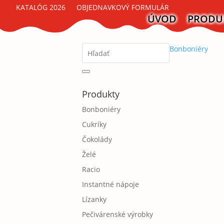
KATALÓG 2026
OBJEDNAVKOVÝ FORMULÁR
ÚVOD
PRODU
Bonboniéry
Produkty
Bonboniéry
Cukríky
Čokolády
Želé
Racio
Instantné nápoje
Lízanky
Pečivárenské výrobky