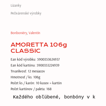
Lízanky
Pečivárenské výrobky
Bonboniéry
,
Valentín
AMORETTA 106g
CLASSIC
Ean kód výrobku:
5900353624937
Ean kód kartónu:
5900353224939
Trvanlivosť:
12 mesiacov
Hmotnosť / ks:
106g
Počet ks / karón:
10 kusov = kartón
Počet kartónov / paleta:
168
Každého obľúbené, bonbóny v krém